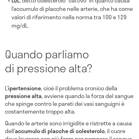
LDL
, detto colesterolo “cattivo” in quanto causa
l’accumulo di placche nelle arterie, che ha come
valori di riferimento nella norma tra 100 e 129
mg/dL.
Quando parliamo
di pressione alta?
L’
ipertensione
, cioè il problema cronico della
pressione alta
, avviene quando la forza del sangue
che spinge contro le pareti dei vasi sanguigni è
costantemente troppo alta.
Quando le arterie sono irrigidite e ristrette a causa
dell’
accumulo di placche di colesterolo
, il cuore
deve lavorare con più forza per pompare il sangue