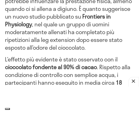
potrebbe influenzare la prestazione fisica, almeno
quando ci si allena a digiuno. È quanto suggerisce
un nuovo studio pubblicato su
Frontiers in
Physiology
, nel quale un gruppo di uomini
moderatamente allenati ha completato più
ripetizioni alla leg extension dopo essere stato
esposto all’odore del cioccolato.
L’effetto più evidente è stato osservato con il
cioccolato fondente al 90% di cacao
. Rispetto alla
condizione di controllo con semplice acqua, i
partecipanti hanno eseguito in media circa
18
estensioni delle gambe in più
. Con l’odore del
cioccolato al latte al 60% di cacao, l’aumento è
stato invece di circa
nove ripetizioni
.