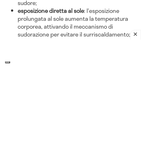
sudore;
esposizione diretta al sole
: l'esposizione
prolungata al sole aumenta la temperatura
corporea, attivando il meccanismo di
sudorazione per evitare il surriscaldamento;
abbigliamento inadeguato
: indossare abiti
pesanti o non traspiranti può ostacolare la
dissipazione del calore, portando a una
maggiore sudorazione.
Attività fisica
esercizio intenso
: l'attività fisica aumenta la
produzione di calore corporeo. Per dissipare
questo calore, il corpo suda di più, soprattutto
in ambienti caldi;
sport all'aperto
: praticare sport all'aperto
durante le ore più calde della giornata può