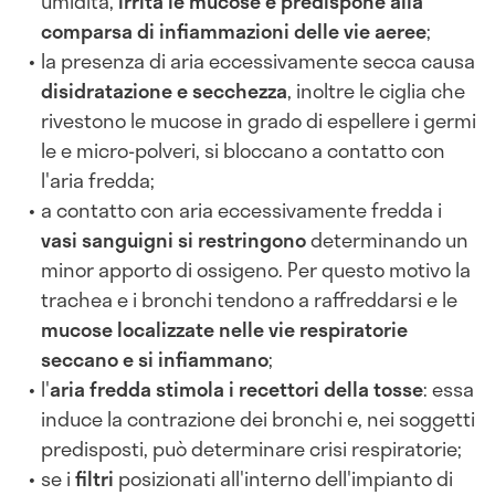
umidità,
irrita le mucose e predispone alla
comparsa di infiammazioni delle vie aeree
;
la presenza di aria eccessivamente secca causa
disidratazione e secchezza
, inoltre le ciglia che
rivestono le mucose in grado di espellere i germi
le e micro-polveri, si bloccano a contatto con
l'aria fredda;
a contatto con aria eccessivamente fredda i
vasi sanguigni
si restringono
determinando un
minor apporto di ossigeno. Per questo motivo la
trachea e i bronchi tendono a raffreddarsi e le
mucose localizzate nelle vie respiratorie
seccano e si infiammano
;
l'
aria fredda stimola i recettori della tosse
: essa
induce la contrazione dei bronchi e, nei soggetti
predisposti, può determinare crisi respiratorie;
se i
filtri
posizionati all'interno dell'impianto di