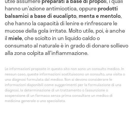
utile assumere
preparati a base di propoli
, i quali
hanno un'azione antimicotica, oppure
prodotti
balsamici a base di eucalipto
,
menta e mentolo
,
che hanno la capacità di lenire e rinfrescare le
mucose della gola irritate. Molto utile, poi, è anche
il
miele
, che sciolto in un liquido caldo o
consumato al naturale è in grado di donare sollievo
alla zona colpita all'infiammazione.
Le informazioni proposte in questo sito non sono un consulto medico. In
nessun caso, queste informazioni sostituiscono un consulto, una visita o
una diagnosi formulata dal medico. Non si devono considerare le
informazioni disponibili come suggerimenti per la formulazione di una
diagnosi, la determinazione di un trattamento o l’assunzione o
sospensione di un farmaco senza prima consultare un medico di
medicina generale o uno specialista.