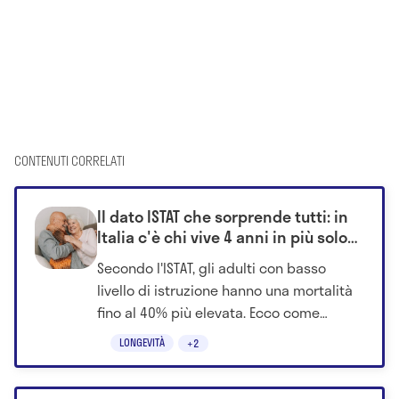
CONTENUTI CORRELATI
Il dato ISTAT che sorprende tutti: in
Italia c'è chi vive 4 anni in più solo
grazie a questo fattore
Secondo l'ISTAT, gli adulti con basso
livello di istruzione hanno una mortalità
fino al 40% più elevata. Ecco come
scuola, territorio e salute influenzano la
LONGEVITÀ
+2
longevità.