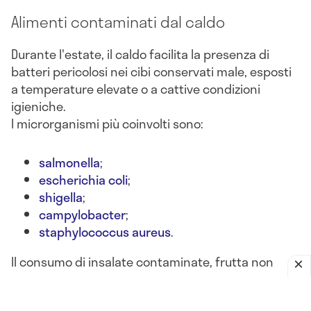
Alimenti contaminati dal caldo
Durante l'estate, il caldo facilita la presenza di
batteri pericolosi nei cibi conservati male, esposti
a temperature elevate o a cattive condizioni
igieniche.
I microrganismi più coinvolti sono:
salmonella
;
escherichia coli
;
shigella
;
campylobacter
;
staphylococcus aureus
.
Il consumo di insalate contaminate, frutta non
lavata, latticini lasciati fuori frigo o alimenti crudi
può portare a
gastroenteriti batteriche acute
, con