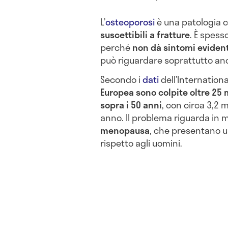
L’
osteoporosi
è una patologia 
suscettibili a fratture
. È spess
perché
non dà sintomi evident
può riguardare soprattutto anc
Secondo i
dati
dell’Internation
Europea sono colpite oltre 25 m
sopra i 50 anni
, con circa 3,2 m
anno. Il problema riguarda in 
menopausa
, che presentano u
rispetto agli uomini.