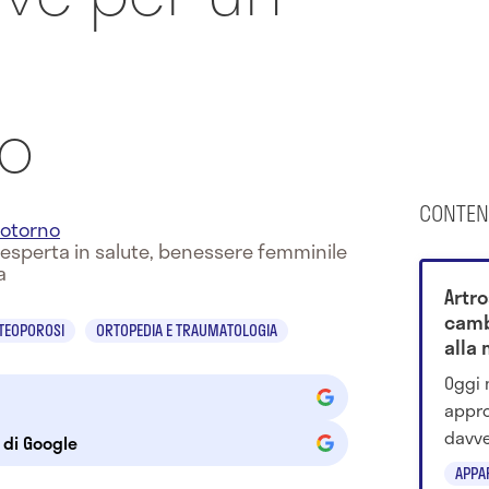
vo
CONTEN
otorno
e esperta in salute, benessere femminile
a
Artro
camb
TEOPOROSI
ORTOPEDIA E TRAUMATOLOGIA
alla 
Oggi 
appro
davve
e di Google
studi
APPA