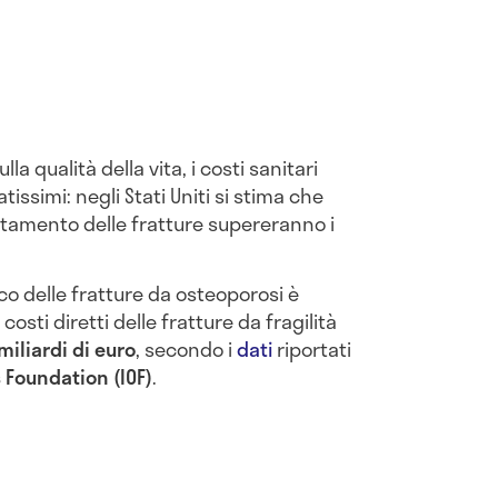
lla qualità della vita, i costi sanitari
tissimi: negli Stati Uniti si stima che
rattamento delle fratture supereranno i
ico delle fratture da osteoporosi è
 costi diretti delle fratture da fragilità
miliardi di euro
, secondo i
dati
riportati
 Foundation (IOF)
.