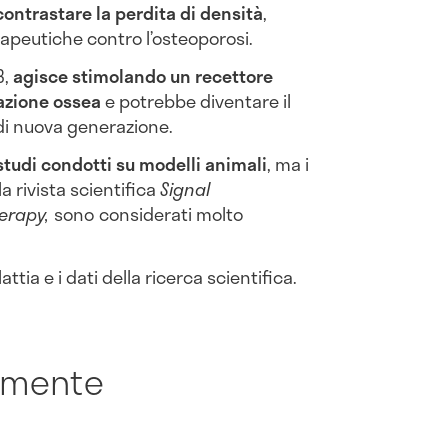
contrastare la perdita di densità
,
apeutiche contro l’osteoporosi.
3,
agisce stimolando un recettore
mazione ossea
e potrebbe diventare il
 di nuova generazione.
studi condotti su modelli animali
, ma i
la rivista scientifica
Signal
herapy,
sono
considerati molto
tia e i dati della ricerca scientifica.
amente