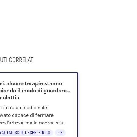
UTI CORRELATI
si: alcune terapie stanno
iando il modo di guardare
malattia
non c’è un medicinale
vato capace di fermare
ro l’artrosi, ma la ricerca sta
ando farmaci metabolici,
RATO MUSCOLO-SCHELETRICO
+3