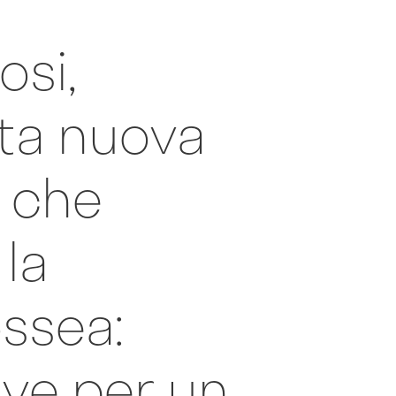
osi,
ata nuova
 che
la
ssea:
ive per un