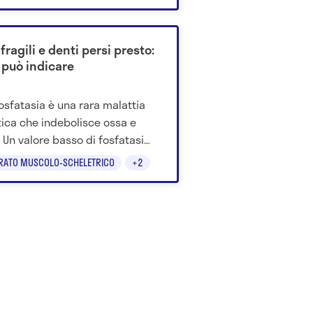
ole sperimentali e strategie.
fragili e denti persi presto:
 può indicare
fosfatasia è una rara malattia
ica che indebolisce ossa e
. Un valore basso di fosfatasi
ina può aiutare a riconoscerla
RATO MUSCOLO-SCHELETRICO
+2
.