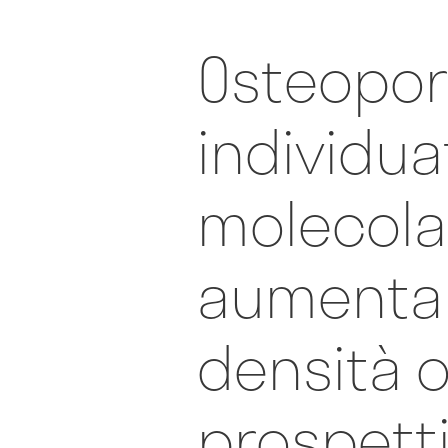
Osteopor
individu
molecola
aumenta 
densità o
prospett