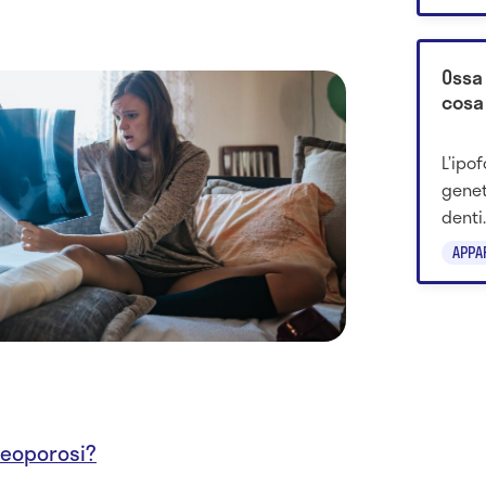
molec
Ossa 
cosa
L’ipo
genet
denti
alcal
APPA
prima
teoporosi?