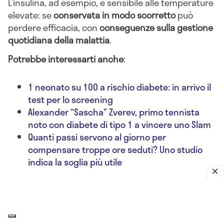
L’insulina, ad esempio, è sensibile alle temperature
elevate: se
conservata in modo scorretto
può
perdere efficacia, con
conseguenze sulla gestione
quotidiana della malattia
.
Potrebbe interessarti anche
:
1 neonato su 100 a rischio diabete: in arrivo il
test per lo screening
Alexander “Sascha” Zverev, primo tennista
noto con diabete di tipo 1 a vincere uno Slam
Quanti passi servono al giorno per
compensare troppe ore seduti? Uno studio
indica la soglia più utile
Un dettaglio spesso sottovalutato riguarda proprio
il
frigorifero portatile utilizzato in viaggio
. Il
ghiaccio a contatto diretto con la penna insulinica
può congelare il farmaco e comprometterne la