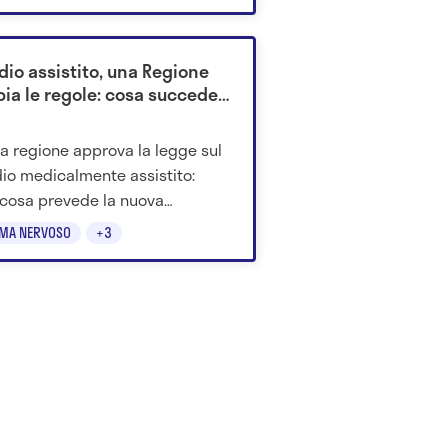
cazioni etiche.
dio assistito, una Regione
ia le regole: cosa succede
a regione approva la legge sul
dio medicalmente assistito:
cosa prevede la nuova
lina regionale sul fine vita.
EMA NERVOSO
+3