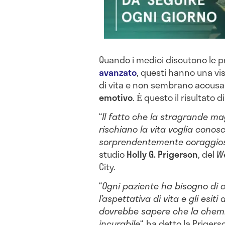
Quando i medici discutono le pr
avanzato
, questi hanno una vis
di vita e non sembrano accusa
emotivo
. Ѐ questo il risultato 
“
Il fatto che la stragrande m
rischiano la vita voglia cono
sorprendentemente coraggio
studio
Holly G. Prigerson
, del
We
City.
“
Ogni paziente ha bisogno di 
l’aspettativa di vita e gli esit
dovrebbe sapere che la chemi
incurabile
“, ha detto la Prigerso