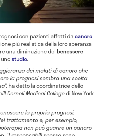
ognosi con pazienti affetti da
cancro
ione più realistica della loro speranza
re una diminuzione del
benessere
di uno
studio
.
aggioranza dei malati di cancro che
scere la prognosi sembra una scelta
sa
“, ha detto la coordinatrice dello
ill Cornell Medical College
di New York
conoscere la propria prognosi,
i del trattamento e, per esempio,
oterapia non può guarire un cancro
n. “
I responsabili spesso sono