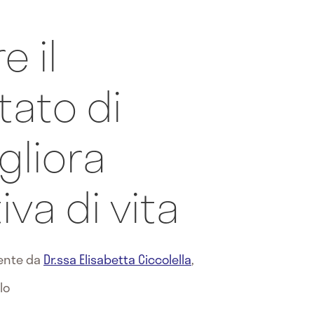
 il
tato di
gliora
iva di vita
mente da
Dr.ssa Elisabetta Ciccolella
,
lo