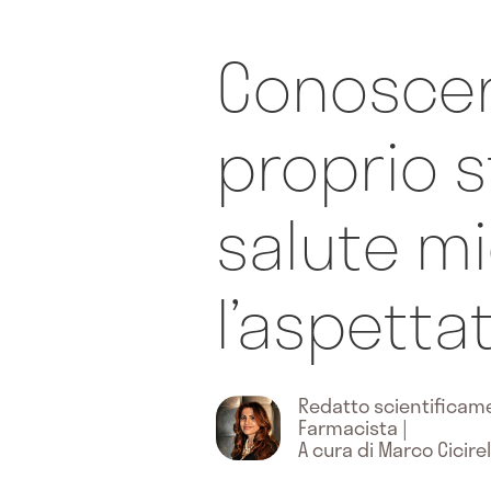
Conoscere
proprio s
salute mi
l’aspettat
Redatto scientifica
Farmacista
|
A cura di Marco Cicirel