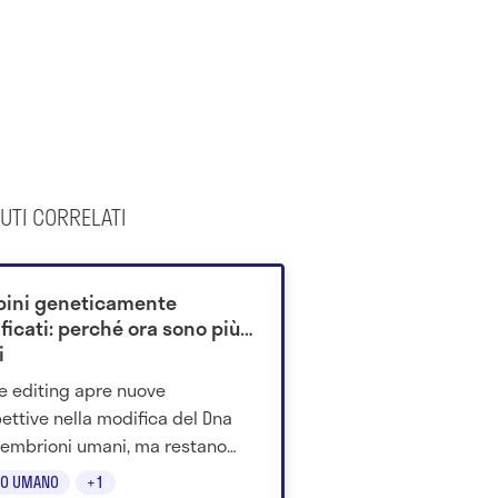
UTI CORRELATI
ini geneticamente
ficati: perché ora sono più
i
se editing apre nuove
ettive nella modifica del Dna
 embrioni umani, ma restano
 su sicurezza, mosaicismo e
O UMANO
+1