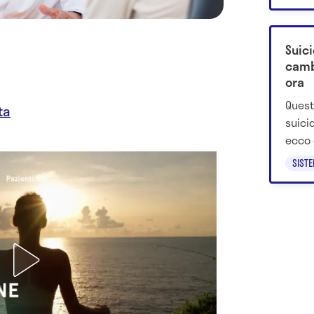
impli
Suici
camb
ora
Quest
ta
suici
ecco 
discip
SIST