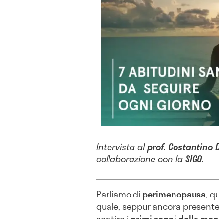
Intervista al
prof. Costantino D
collaborazione con la
SIGO
.
Parliamo di
perimenopausa
, q
quale, seppur ancora presente
sentire i
primi segni della me