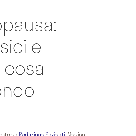
pausa:
sici e
e cosa
ondo
mente da
Redazione Pazienti
,
Medico