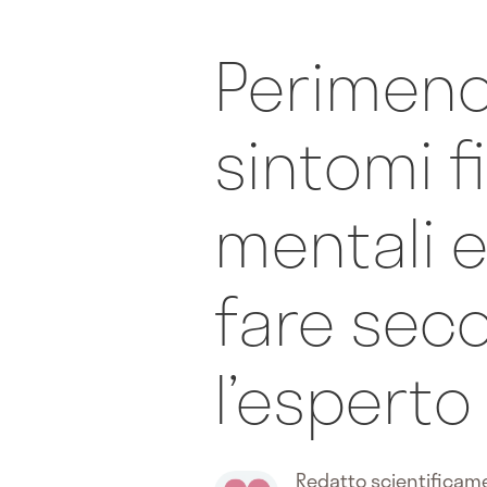
Perimeno
sintomi fi
mentali 
fare sec
l’esperto
Redatto scientifica