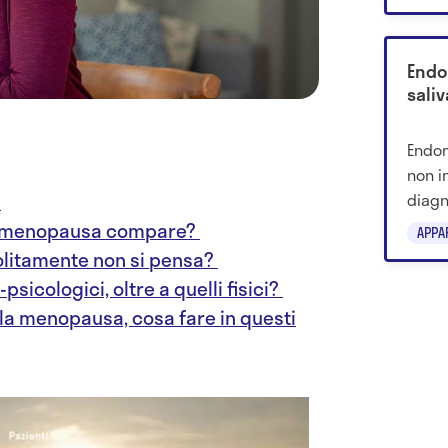
ambie
Endom
sali
Endom
non i
diagn
?
nel R
a menopausa compare?
APPA
solitamente non si pensa?
psicologici, oltre a quelli fisici?
lla menopausa, cosa fare in questi