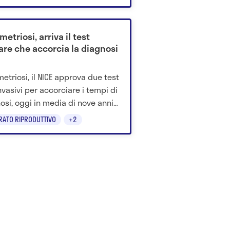
ntali.
etriosi, arriva il test
vare che accorcia la diagnosi
etriosi, il NICE approva due test
nvasivi per accorciare i tempi di
osi, oggi in media di nove anni
egno Unito.
RATO RIPRODUTTIVO
+2