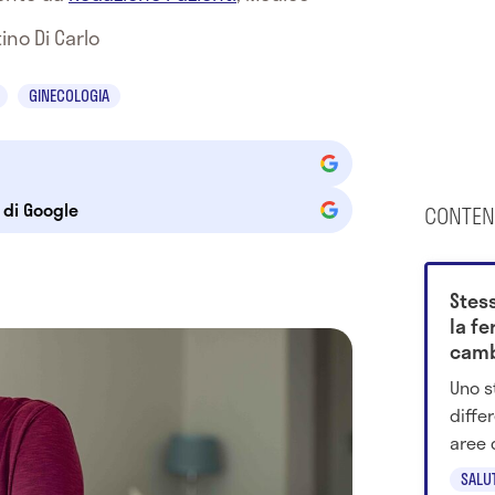
ino Di Carlo
GINECOLOGIA
e di Google
CONTEN
Stess
la fe
cambi
si vi
Uno s
diffe
aree 
simili
SALU