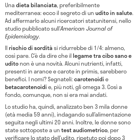
Una
dieta bilanciata
, preferibilmente
mediterranea: ecco il segreto di un
udito in salute
.
Ad affermarlo alcuni ricercatori statunitensi, nello
studio pubblicato sull’
American Journal of
Epidemiology
.
Il
rischio di sordità
si ridurrebbe di 1/4: almeno,
così pare. C’è da dire che il
legame tra cibo sano e
udito
non è una novità. Alcuni nutrienti, infatti,
presenti in arance e carote in primis, sarebbero
benefici. I nomi? Segnateli:
carotenoidi
e
betacarotenoidi
e, più noti, gli omega 3. Così a
fondo, comunque, non si era mai andati.
Lo studio ha, quindi, analizzato ben 3 mila donne
(età media 59 anni), indagando sull’alimentazione
seguita negli ultimi 20 anni. Inoltre, le donne sono
state sottoposte a un
test audiometrico
, per
verificare lo stato dell’udito, ripetuto poi dopo 3