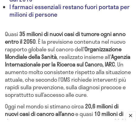
I farmaci essenziali restano fuori portata per
milioni di persone
Quasi
35 milioni di nuovi casi di tumore ogni anno
entro il 2050
. È la previsione contenuta nel nuovo
rapporto globale sul cancro dell’
Organizzazione
Mondiale della Sanità
, realizzato insieme all’
Agenzia
Internazionale per la Ricerca sul Cancro, IARC
. Un
aumento molto consistente rispetto alla situazione
attuale, che secondo l’OMS richiede interventi più
rapidi sulla prevenzione, sulla diagnosi precoce e
soprattutto sull’accesso alle cure.
Oggi nel mondo si stimano circa
20,6 milioni di
nuovi casi di cancro all’anno
e quasi
10 milioni di
decessi
. In termini quotidiani, significa oltre
26.000
morti ogni giorno
. Il cancro resta così la
seconda