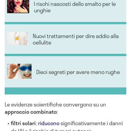
I rischi nascosti dello smalto per le
unghie
Nuovi trattamenti per dire addio alla
cellulite
Dieci segreti per avere meno rughe
Le evidenze scientifiche convergono su un
approccio combinato
:
filtri solari
:
riducono
significativamente i danni
da UV e il rischio di tumori cutanei;