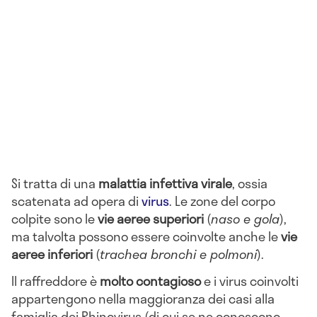
Si tratta di una
malattia infettiva virale
, ossia
scatenata ad opera di
virus
. Le zone del corpo
colpite sono le
vie aeree superiori
(
naso e gola
),
ma talvolta possono essere coinvolte anche le
vie
aeree inferiori
(
trachea bronchi e polmoni
).
Il raffreddore è
molto contagioso
e i virus coinvolti
appartengono nella maggioranza dei casi alla
famiglia dei Rhinovirus (di cui se ne conoscono