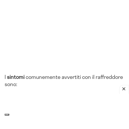
I
sintomi
comunemente avvertiti con il raffreddore
sono:
Rinorrea
Congestione nasale
Starnuti
Tosse
Mal di gola