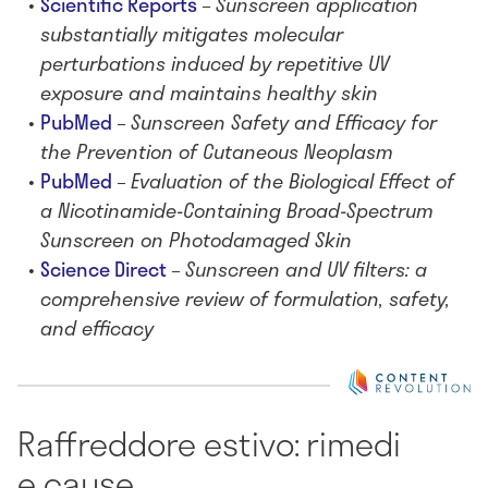
Scientific Reports
–
Sunscreen application
substantially mitigates molecular
perturbations induced by repetitive UV
exposure and maintains healthy skin
PubMed
–
Sunscreen Safety and Efficacy for
the Prevention of Cutaneous Neoplasm
PubMed
–
Evaluation of the Biological Effect of
a Nicotinamide-Containing Broad-Spectrum
Sunscreen on Photodamaged Skin
Science Direct
–
Sunscreen and UV filters: a
comprehensive review of formulation, safety,
and efficacy
Raffreddore estivo: rimedi
e cause