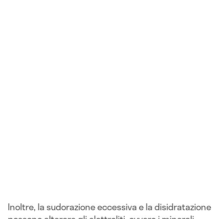
Inoltre, la sudorazione eccessiva e la disidratazione
possono alterare gli elettroliti, ovvero i minerali