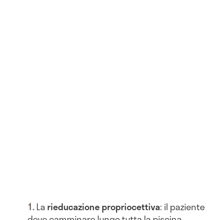
La
rieducazione propriocettiva
: il paziente
deve camminare lungo tutta la piscina