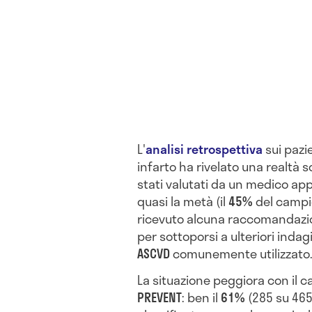
L'
analisi retrospettiva
sui pazi
infarto ha rivelato una realtà 
stati valutati da un medico a
quasi la metà (il
45%
del campi
ricevuto alcuna raccomandazion
per sottoporsi a ulteriori inda
ASCVD
comunemente utilizzato
La situazione peggiora con il ca
PREVENT
: ben il
61%
(285 su 465