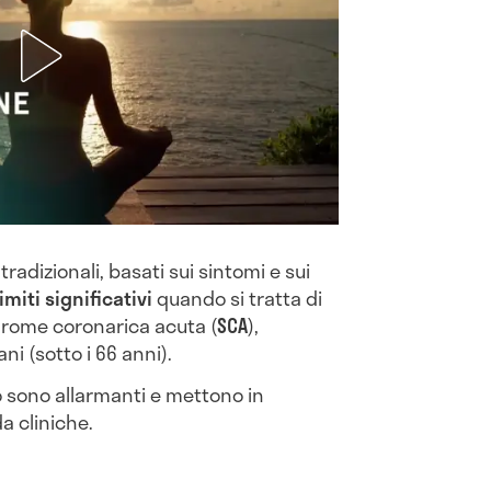
radizionali, basati sui sintomi e sui
limiti significativi
quando si tratta di
ndrome coronarica acuta (
SCA
),
ni (sotto i 66 anni).
o sono allarmanti e mettono in
da cliniche.