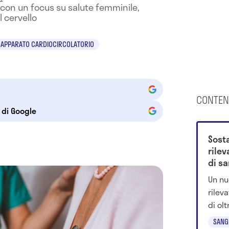
e con un focus su salute femminile,
l cervello
APPARATO CARDIOCIRCOLATORIO
CONTEN
e di Google
Sost
rile
di s
Un nu
rilev
di ol
esamin
SANG