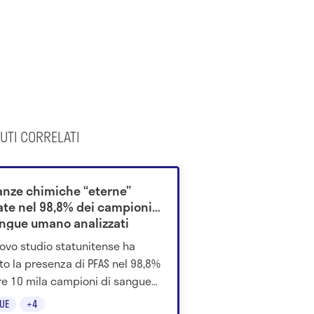
UTI CORRELATI
anze chimiche “eterne”
vate nel 98,8% dei campioni
angue umano analizzati
ovo studio statunitense ha
ato la presenza di PFAS nel 98,8%
tre 10 mila campioni di sangue
ati. I dettagli della ricerca.
UE
+4