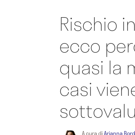
Rischio in
ecco per
quasi la 
casi vien
sottoval
A cura di
Arianna Bord