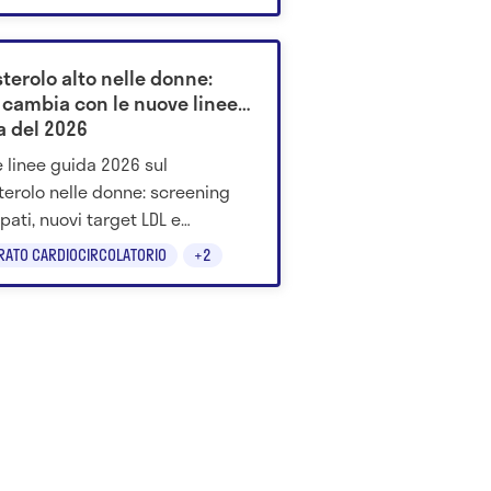
terolo alto nelle donne:
 cambia con le nuove linee
a del 2026
 linee guida 2026 sul
terolo nelle donne: screening
ipati, nuovi target LDL e
nzione cardiovascolare più
RATO CARDIOCIRCOLATORIO
+2
sa.