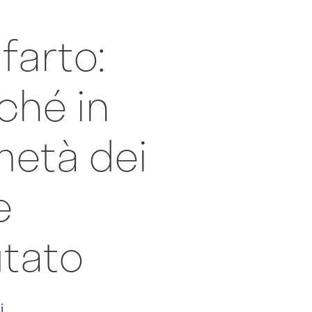
farto:
ché in
metà dei
e
utato
i