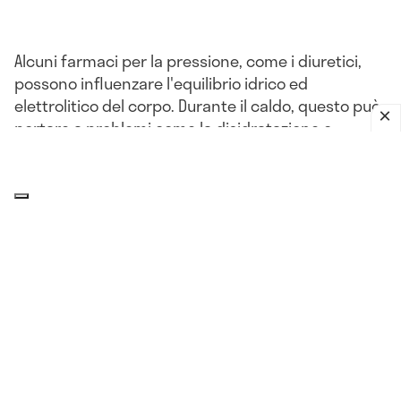
Alcuni farmaci per la pressione, come i diuretici,
possono influenzare l'equilibrio idrico ed
elettrolitico del corpo. Durante il caldo, questo può
portare a problemi come la disidratazione o
l'ipotensione.
L'impatto del clima sulla pressione
arteriosa: che relazione c'è?
Il corpo, compresi i
vasi sanguigni
, può reagire a
improvvisi cambiamenti di umidità, pressione
atmosferica, più o meno nello stesso modo in cui
reagisce al freddo. Queste variazioni della
pressione sanguigna legate alle condizioni
atmosferiche sono più comuni nelle persone di 65