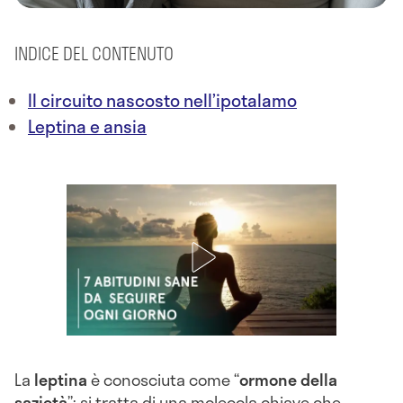
INDICE DEL CONTENUTO
Il circuito nascosto nell’ipotalamo
Leptina e ansia
La
leptina
è conosciuta come “
ormone della
sazietà
”: si tratta di una molecola chiave che