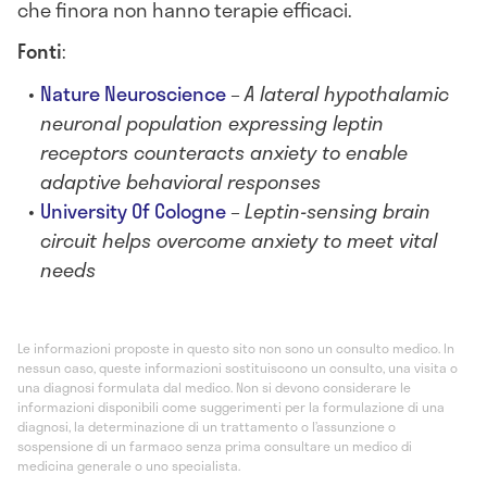
che finora non hanno terapie efficaci.
Fonti
:
Nature Neuroscience
–
A lateral hypothalamic
neuronal population expressing leptin
receptors counteracts anxiety to enable
adaptive behavioral responses
University Of Cologne
–
Leptin-sensing brain
circuit helps overcome anxiety to meet vital
needs
Le informazioni proposte in questo sito non sono un consulto medico. In
nessun caso, queste informazioni sostituiscono un consulto, una visita o
una diagnosi formulata dal medico. Non si devono considerare le
informazioni disponibili come suggerimenti per la formulazione di una
diagnosi, la determinazione di un trattamento o l’assunzione o
sospensione di un farmaco senza prima consultare un medico di
medicina generale o uno specialista.