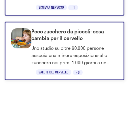
anni dopo, secondo un nuovo studio.
SISTEMA NERVOSO
+1
Poco zucchero da piccoli: cosa
cambia per il cervello
Uno studio su oltre 60.000 persone
associa una minore esposizione allo
zucchero nei primi 1.000 giorni a un
rischio più basso di Alzheimer, demenza,
SALUTE DEL CERVELLO
+6
depressione e ansia.