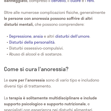
danneggiato
, compreso il
cervello
, il
cuore
e i
reni
.
Oltre alle numerose complicazioni fisiche, generalmente
le persone con anoressia possono soffrire di altri
disturbi mentali,
che possono comprendere:
Depressione
,
ansia
e altri
disturbi dell'umore
.
Disturbi della personalità
.
Disturbi ossessivo-compulsivi.
Abuso di alcool e di sostanze.
Come si cura l'anoressia?
Le
cure per l'anoressia
sono di vario tipo e includono
diversi tipi di trattamento.
La
terapia è solitamente multidisciplinare e include
supporto psicologico e supporto nutrizionale
, e
specialisti con esperienza nei disturbi alimentari.