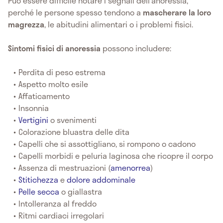
Può essere difficile notare i segnali dell'anoressia,
perché le persone spesso tendono a
mascherare la loro
magrezza
, le abitudini alimentari o i problemi fisici.
Sintomi fisici di anoressia
possono includere:
Perdita di peso estrema
Aspetto molto esile
Affaticamento
Insonnia
Vertigini
o svenimenti
Colorazione bluastra delle dita
Capelli che si assottigliano, si rompono o cadono
Capelli morbidi e peluria laginosa che ricopre il corpo
Assenza di mestruazioni (
amenorrea
)
Stitichezza
e
dolore addominale
Pelle secca
o giallastra
Intolleranza al freddo
Ritmi cardiaci irregolari