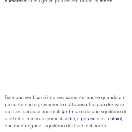
numerose
; la più grave può essere fatale: la
morte.
Essa può verificarsi improvvisamente, anche quando un
paziente non è gravemente sottopeso. Ciò può derivare
da ritmi cardiaci anormali (
aritmie
) o da uno squilibrio di
elettroliti, minerali (come il
sodio
, il
potassio
e il
calcio
),
che mantengono l'equilibrio dei fluidi nel corpo.