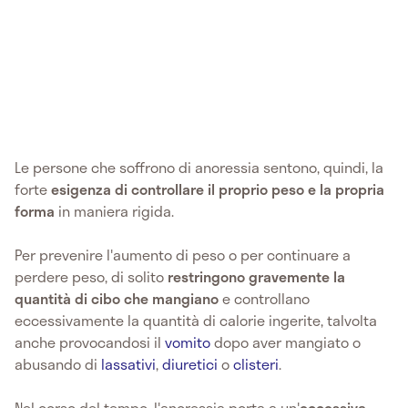
Le persone che soffrono di anoressia sentono, quindi, la
forte
esigenza di controllare il proprio peso e la propria
forma
in maniera rigida.
Per prevenire l'aumento di peso o per continuare a
perdere peso, di solito
restringono gravemente la
quantità di cibo che mangiano
e controllano
eccessivamente la quantità di calorie ingerite, talvolta
anche provocandosi il
vomito
dopo aver mangiato o
abusando di
lassativi
,
diuretici
o
clisteri
.
Nel corso del tempo, l'anoressia porta a un'
eccessiva