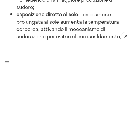
sudore;
esposizione diretta al sole
: l'esposizione
prolungata al sole aumenta la temperatura
corporea, attivando il meccanismo di
sudorazione per evitare il surriscaldamento;
abbigliamento inadeguato
: indossare abiti
pesanti o non traspiranti può ostacolare la
dissipazione del calore, portando a una
maggiore sudorazione.
Attività fisica
esercizio intenso
: l'attività fisica aumenta la
produzione di calore corporeo. Per dissipare
questo calore, il corpo suda di più, soprattutto
in ambienti caldi;
sport all'aperto
: praticare sport all'aperto
durante le ore più calde della giornata può