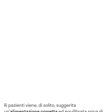
Ai pazienti viene, di solito, suggerita
un’
alimentazione corretta
ed equilibrata priva di