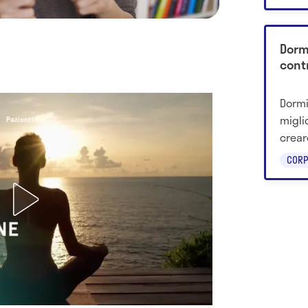
cellul
Dormi
contr
Dormi
migli
creare
risch
CORP