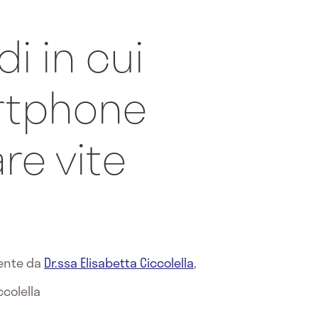
i in cui
rtphone
re vite
mente da
Dr.ssa Elisabetta Ciccolella
,
ccolella