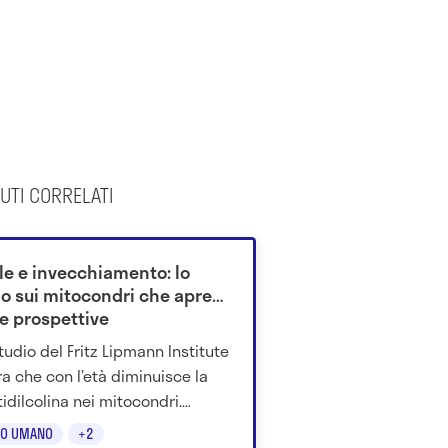
UTI CORRELATI
ule e invecchiamento: lo
io sui mitocondri che apre
e prospettive
tudio del Fritz Lipmann Institute
a che con l’età diminuisce la
tidilcolina nei mitocondri.
stinarla migliora la funzione
O UMANO
+2