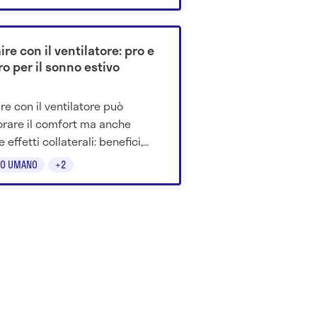
are.
re con il ventilatore: pro e
o per il sonno estivo
re con il ventilatore può
orare il comfort ma anche
 effetti collaterali: benefici,
i e consigli per usarlo meglio.
O UMANO
+2