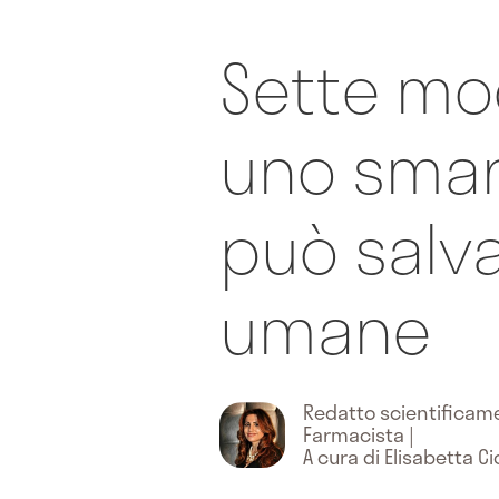
Sette mod
uno sma
può salva
umane
Redatto scientifica
Farmacista
|
A cura di Elisabetta Ci