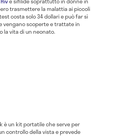
a
Hiv
e sifilide soprattutto in donne in
ro trasmettere la malattia ai piccoli
est costa solo 34 dollari e può far sì
e vengano scoperte e trattate in
 la vita di un neonato.
k è un kit portatile che serve per
n controllo della vista e prevede