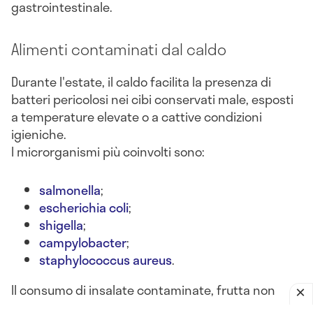
gastrointestinale.
Alimenti contaminati dal caldo
Durante l'estate, il caldo facilita la presenza di
batteri pericolosi nei cibi conservati male, esposti
a temperature elevate o a cattive condizioni
igieniche.
I microrganismi più coinvolti sono:
salmonella
;
escherichia coli
;
shigella
;
campylobacter
;
staphylococcus aureus
.
Il consumo di insalate contaminate, frutta non
lavata, latticini lasciati fuori frigo o alimenti crudi