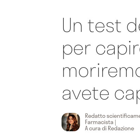
Un test 
per capi
moriremo?
avete ca
Redatto scientifica
Farmacista
|
A cura di Redazione