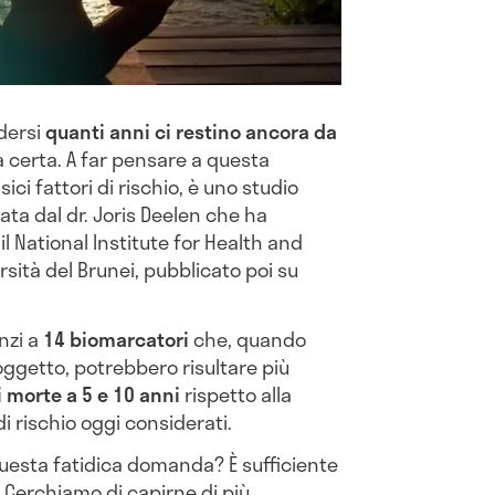
dersi
quanti anni ci restino ancora da
 certa. A far pensare a questa
sici fattori di rischio, è uno studio
ta dal dr. Joris Deelen che ha
 il National Institute for Health and
ersità del Brunei, pubblicato poi su
nzi a
14 biomarcatori
che, quando
oggetto, potrebbero risultare più
di morte a 5 e 10 anni
rispetto alla
di rischio oggi considerati.
uesta fatidica domanda? È sufficiente
. Cerchiamo di capirne di più.