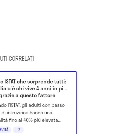
UTI CORRELATI
to ISTAT che sorprende tutti:
alia c'è chi vive 4 anni in più
grazie a questo fattore
do l'ISTAT, gli adulti con basso
lo di istruzione hanno una
lità fino al 40% più elevata.
come scuola, territorio e salute
EVITÀ
+2