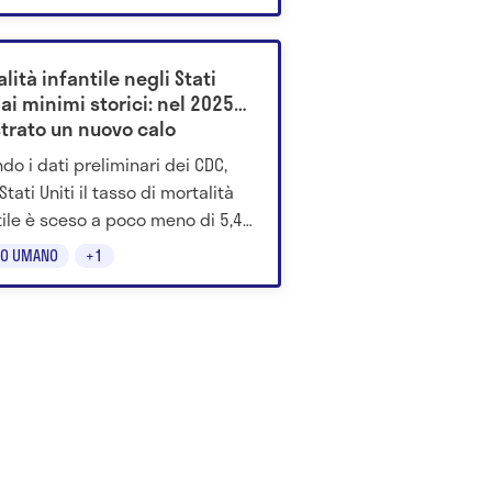
enzano la longevità.
lità infantile negli Stati
 ai minimi storici: nel 2025
strato un nuovo calo
do i dati preliminari dei CDC,
Stati Uniti il tasso di mortalità
tile è sceso a poco meno di 5,4
si ogni 1.000 nati vivi. Scopri
O UMANO
+1
è.