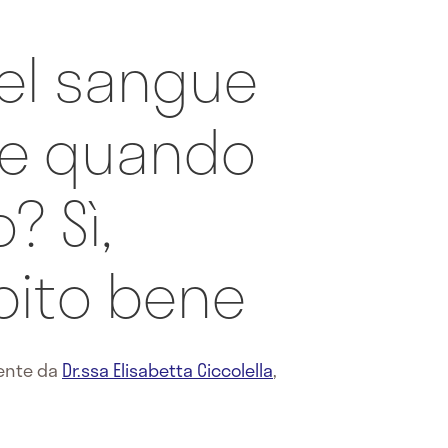
del sangue
re quando
 Sì,
pito bene
mente da
Dr.ssa Elisabetta Ciccolella
,