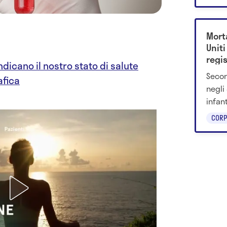
influ
Morta
Uniti
regi
dicano il nostro stato di salute
Secon
afica
negli 
infan
deces
CORP
perch