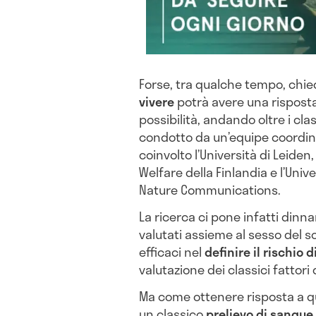
Forse, tra qualche tempo, chie
vivere
potrà avere una risposta
possibilità, andando oltre i clas
condotto da un’equipe coordina
coinvolto l’Università di Leiden,
Welfare della Finlandia e l’Univ
Nature Communications.
La ricerca ci pone infatti dinna
valutati assieme al sesso del s
efficaci nel
definire il rischio 
valutazione dei classici fattori 
Ma come ottenere risposta a q
un classico
prelievo di sangue