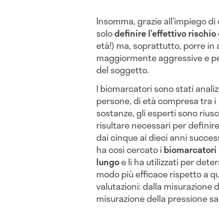
Insomma, grazie all’impiego di
solo
definire l’effettivo rischi
età!) ma, soprattutto, porre in
maggiormente aggressive e pers
del soggetto.
I biomarcatori sono stati anali
persone, di età compresa tra i 1
sostanze, gli esperti sono rius
risultare necessari per definire
dai cinque ai dieci anni successi
ha così cercato i
biomarcatori p
lungo
e li ha utilizzati per deter
modo più efficace rispetto a qu
valutazioni: dalla misurazione d
misurazione della pressione s