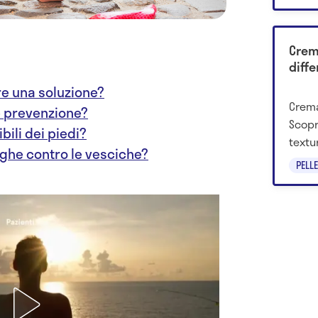
scient
Crem
diff
re una soluzione?
Crema
le prevenzione?
Scopr
bili dei piedi?
textu
nghe contro le vesciche?
usare
PELLE
entra