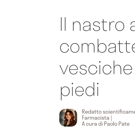
Il nastro
combatte
vesciche 
piedi
Redatto scientifica
Farmacista
|
A cura di Paolo Pate