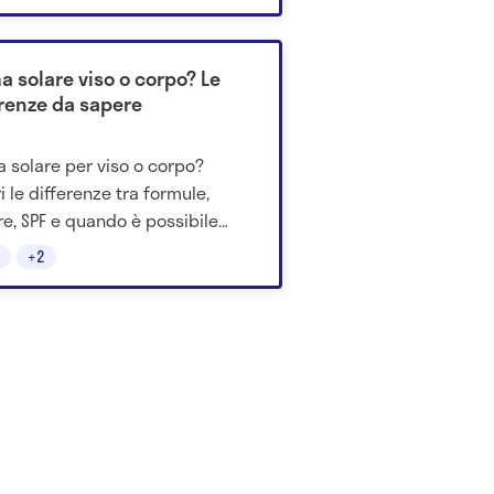
ifiche.
a solare viso o corpo? Le
erenze da sapere
 solare per viso o corpo?
i le differenze tra formule,
re, SPF e quando è possibile
 lo stesso prodotto su
+2
mbe le aree.