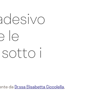
 adesivo
 le
sotto i
mente da
Dr.ssa Elisabetta Ciccolella
,