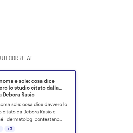
UTI CORRELATI
noma e sole: cosa dice
ro lo studio citato dalla
sa Debora Rasio
oma sole: cosa dice davvero lo
o citato da Debora Rasio e
é i dermatologi contestano
erpretazione delle evidenze
+3