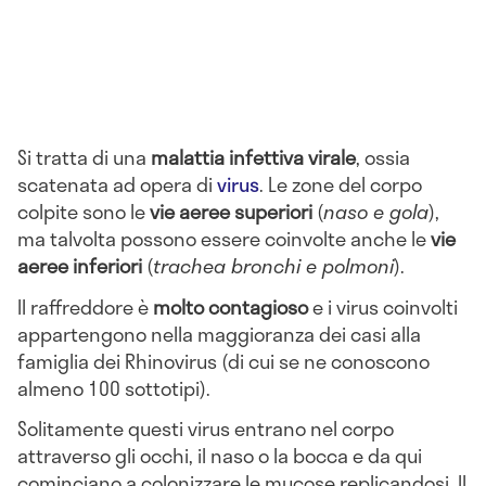
Si tratta di una
malattia infettiva virale
, ossia
scatenata ad opera di
virus
. Le zone del corpo
colpite sono le
vie aeree superiori
(
naso e gola
),
ma talvolta possono essere coinvolte anche le
vie
aeree inferiori
(
trachea bronchi e polmoni
).
Il raffreddore è
molto contagioso
e i virus coinvolti
appartengono nella maggioranza dei casi alla
famiglia dei Rhinovirus (di cui se ne conoscono
almeno 100 sottotipi).
Solitamente questi virus entrano nel corpo
attraverso gli occhi, il naso o la bocca e da qui
cominciano a colonizzare le mucose replicandosi. Il