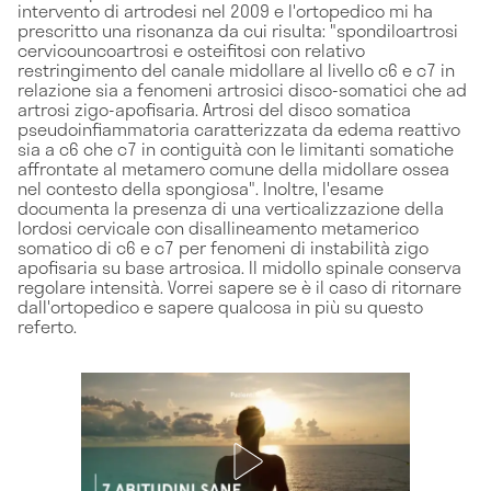
intervento di artrodesi nel 2009 e l'ortopedico mi ha
prescritto una risonanza da cui risulta: "spondiloartrosi
cervicouncoartrosi e osteifitosi con relativo
restringimento del canale midollare al livello c6 e c7 in
relazione sia a fenomeni artrosici disco-somatici che ad
artrosi zigo-apofisaria. Artrosi del disco somatica
pseudoinfiammatoria caratterizzata da edema reattivo
sia a c6 che c7 in contiguità con le limitanti somatiche
affrontate al metamero comune della midollare ossea
nel contesto della spongiosa". Inoltre, l'esame
documenta la presenza di una verticalizzazione della
lordosi cervicale con disallineamento metamerico
somatico di c6 e c7 per fenomeni di instabilità zigo
apofisaria su base artrosica. Il midollo spinale conserva
regolare intensità. Vorrei sapere se è il caso di ritornare
dall'ortopedico e sapere qualcosa in più su questo
referto.