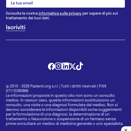
Consulta la nostra
informativa sulla privacy
per sapere di più sul
trattamento dei tuoi dati.
@ 2010 - 2026 Pazienti.org s.r.l.
|
Tutti i diritti riservati
|
P.IVA
07112280966
Le informazioni proposte in questo sito non sono un consulto
medico. In nessun caso, queste informazioni sostituiscono un
consulto, una visita o una diagnosi formulata dal medico. Non si
devono considerare le informazioni disponibili come suggerimenti
per la formulazione di una diagnosi, la determinazione di un
trattamento o l’assunzione o sospensione di un farmaco senza
prima consultare un medico di medicina generale o uno specialista.