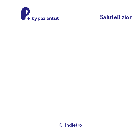
About Pazienti.it
Salute
Dizio
Indietro