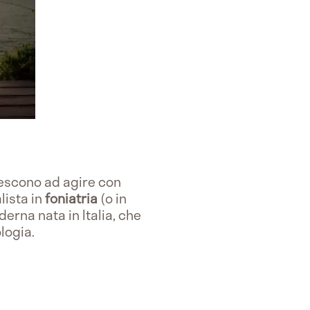
iescono ad agire con
lista in
foniatria
(o in
erna nata in Italia, che
ologia.