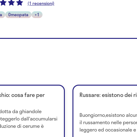
(1 recensioni)
ra
Omeopata
+1
hio: cosa fare per
Russare: esistono dei r
dotta da ghiandole
Buongiorno,esistono alcu
oteggerlo dall'accumularsi
il russamento nelle perso
oduzione di cerume è
leggero ed occasionale 