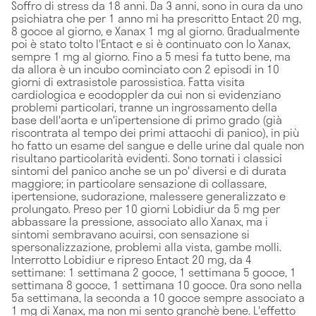
Soffro di stress da 18 anni. Da 3 anni, sono in cura da uno
psichiatra che per 1 anno mi ha prescritto Entact 20 mg,
8 gocce al giorno, e Xanax 1 mg al giorno. Gradualmente
poi è stato tolto l'Entact e si è continuato con lo Xanax,
sempre 1 mg al giorno. Fino a 5 mesi fa tutto bene, ma
da allora è un incubo cominciato con 2 episodi in 10
giorni di extrasistole parossistica. Fatta visita
cardiologica e ecodoppler da cui non si evidenziano
problemi particolari, tranne un ingrossamento della
base dell'aorta e un'ipertensione di primo grado (già
riscontrata al tempo dei primi attacchi di panico), in più
ho fatto un esame del sangue e delle urine dal quale non
risultano particolarità evidenti. Sono tornati i classici
sintomi del panico anche se un po' diversi e di durata
maggiore; in particolare sensazione di collassare,
ipertensione, sudorazione, malessere generalizzato e
prolungato. Preso per 10 giorni Lobidiur da 5 mg per
abbassare la pressione, associato allo Xanax, ma i
sintomi sembravano acuirsi, con sensazione si
spersonalizzazione, problemi alla vista, gambe molli.
Interrotto Lobidiur e ripreso Entact 20 mg, da 4
settimane: 1 settimana 2 gocce, 1 settimana 5 gocce, 1
settimana 8 gocce, 1 settimana 10 gocce. Ora sono nella
5a settimana, la seconda a 10 gocce sempre associato a
1 mg di Xanax, ma non mi sento granchè bene. L'effetto