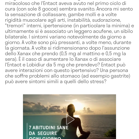
miracoloso che l'Entact aveva avuto nel primo ciclo di
cura (con sole 8 gocce) sembra svanito. Ancora mi sento
la sensazione di collassare, gambe molli e a volte
rigidità muscolare agli arti, instabilità, sudorazione,
"tremori" interni, ipertensione (in particolare la minima) e
ultimamente si è associato un leggero acufene, un sibilo
bilaterale. I sintomi variano notevolmente da giorno a
giorno. A volte sono più pressanti, a volte meno, durante
la giornata. A volte si ridimensionano dopo l'assunzione
dello Xanax che prendo (0,5 mg al mattino e 0,5 mg la
sera). È il caso di aumentare lo Xanax o di associare
l'Entact e Lobidiur da 5 mg che prendevo? Entact può
avere interazioni con questo ipertensivo? Una persona
che soffre problemi allo stomaco (ad esempio gastrite)
può avere sintomi simili a quelli dello stress?