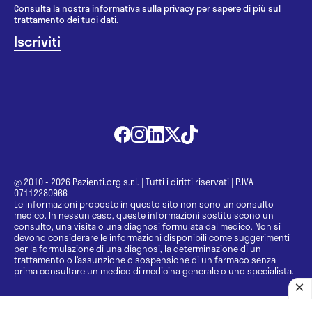
Consulta la nostra
informativa sulla privacy
per sapere di più sul
trattamento dei tuoi dati.
@ 2010 - 2026 Pazienti.org s.r.l.
|
Tutti i diritti riservati
|
P.IVA
07112280966
Le informazioni proposte in questo sito non sono un consulto
medico. In nessun caso, queste informazioni sostituiscono un
consulto, una visita o una diagnosi formulata dal medico. Non si
devono considerare le informazioni disponibili come suggerimenti
per la formulazione di una diagnosi, la determinazione di un
trattamento o l’assunzione o sospensione di un farmaco senza
prima consultare un medico di medicina generale o uno specialista.