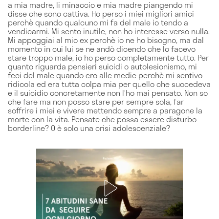
a mia madre, li minaccio e mia madre piangendo mi
disse che sono cattiva. Ho perso i miei migliori amici
perchè quando qualcuno mi fa del male io tendo a
vendicarmi. Mi sento inutile, non ho interesse verso nulla.
Mi appoggiai al mio ex perchè io ne ho bisogno, ma dal
momento in cui lui se ne andò dicendo che lo facevo
stare troppo male, io ho perso completamente tutto. Per
quanto riguarda pensieri suicidi o autolesionismo, mi
feci del male quando ero alle medie perchè mi sentivo
ridicola ed era tutta colpa mia per quello che succedeva
e il suicidio concretamente non l'ho mai pensato. Non so
che fare ma non posso stare per sempre sola, far
soffrire i miei e vivere mettendo sempre a paragone la
morte con la vita. Pensate che possa essere disturbo
borderline? O è solo una crisi adolescenziale?