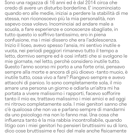
Sono una ragazza di 16 anni ed è dal 2014 circa che
credo di avere un disturbo borderline. E' incominciato
quando ero alle medie, iniziai a perdere la stabilità di me
stessa, non riconoscevo più la mia personalità, non
sapevo cosa volevo. Incominciai ad andare male a
scuola, a fare esperienze e conoscenze sbagliate, in
tutto questo io soffrivo tantissimo, ero in piena
confusione, ma i miei dissero che era l'adolescenza.
Inizio il liceo, avevo spesso l'ansia, mi sentivo inutile e
vuota, nei periodi peggiori rimanevo tutto il tempo a
letto, dormivo sempre ed è così infatti che si svolgono le
mie giornate, nel letto, perchè considero inutile tutto.
Questo l'anno scorso mi porto a una forte crisi, pensavo
sempre alla morte e ancora di più dicevo -tanto muoio, è
inutile tutto, cosa vivo a fare? Piangevo sempre e avevo
attacchi di panico. Io sono completamente sola, il mio
amare una persona un giorno e odiarla un'altra mi ha
portata a vivere malissimo i rapporti, facevo sofforire
tanto il mio ex, trattavo malissimo i miei amici e ad oggi
mi ritrovo completamente sola. I miei genitori sanno che
c'è qualcosa che non va e parlano sempre di mandarmi
da uno psicologo ma non lo fanno mai. Una cosa che
influenza tanto è la mia rabbia incontrollabile, quando
litigo con i miei genitori ho pensieri bruttissimi su di loro,
dico cose bruttissime e feci del male anche fisicamente