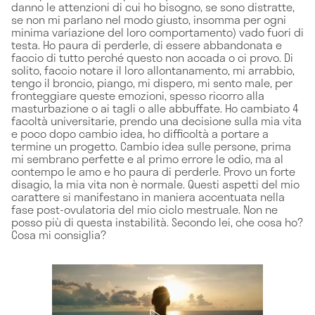
danno le attenzioni di cui ho bisogno, se sono distratte,
se non mi parlano nel modo giusto, insomma per ogni
minima variazione del loro comportamento) vado fuori di
testa. Ho paura di perderle, di essere abbandonata e
faccio di tutto perché questo non accada o ci provo. Di
solito, faccio notare il loro allontanamento, mi arrabbio,
tengo il broncio, piango, mi dispero, mi sento male, per
fronteggiare queste emozioni, spesso ricorro alla
masturbazione o ai tagli o alle abbuffate. Ho cambiato 4
facoltà universitarie, prendo una decisione sulla mia vita
e poco dopo cambio idea, ho difficoltà a portare a
termine un progetto. Cambio idea sulle persone, prima
mi sembrano perfette e al primo errore le odio, ma al
contempo le amo e ho paura di perderle. Provo un forte
disagio, la mia vita non è normale. Questi aspetti del mio
carattere si manifestano in maniera accentuata nella
fase post-ovulatoria del mio ciclo mestruale. Non ne
posso più di questa instabilità. Secondo lei, che cosa ho?
Cosa mi consiglia?