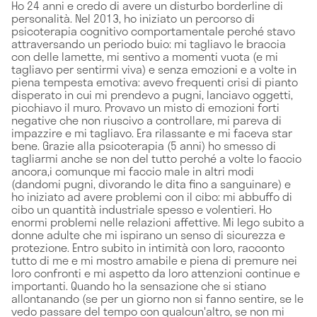
Ho 24 anni e credo di avere un disturbo borderline di
personalità. Nel 2013, ho iniziato un percorso di
psicoterapia cognitivo comportamentale perché stavo
attraversando un periodo buio: mi tagliavo le braccia
con delle lamette, mi sentivo a momenti vuota (e mi
tagliavo per sentirmi viva) e senza emozioni e a volte in
piena tempesta emotiva: avevo frequenti crisi di pianto
disperato in cui mi prendevo a pugni, lanciavo oggetti,
picchiavo il muro. Provavo un misto di emozioni forti
negative che non riuscivo a controllare, mi pareva di
impazzire e mi tagliavo. Era rilassante e mi faceva star
bene. Grazie alla psicoterapia (5 anni) ho smesso di
tagliarmi anche se non del tutto perché a volte lo faccio
ancora,i comunque mi faccio male in altri modi
(dandomi pugni, divorando le dita fino a sanguinare) e
ho iniziato ad avere problemi con il cibo: mi abbuffo di
cibo un quantità industriale spesso e volentieri. Ho
enormi problemi nelle relazioni affettive. Mi lego subito a
donne adulte che mi ispirano un senso di sicurezza e
protezione. Entro subito in intimità con loro, racconto
tutto di me e mi mostro amabile e piena di premure nei
loro confronti e mi aspetto da loro attenzioni continue e
importanti. Quando ho la sensazione che si stiano
allontanando (se per un giorno non si fanno sentire, se le
vedo passare del tempo con qualcun'altro, se non mi