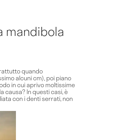
a mandibola
prattutto quando
ssimo alcuni cm), poi piano
iodo in cui aprivo moltissime
a causa? In questi casi, è
ata con i denti serrati, non