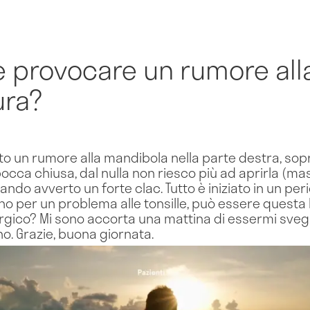
 provocare un rumore all
ura?
to un rumore alla mandibola nella parte destra, so
occa chiusa, dal nulla non riesco più ad aprirla (ma
ando avverto un forte clac. Tutto è iniziato in un per
rno per un problema alle tonsille, può essere questa l
rgico? Mi sono accorta una mattina di essermi svegli
o. Grazie, buona giornata.