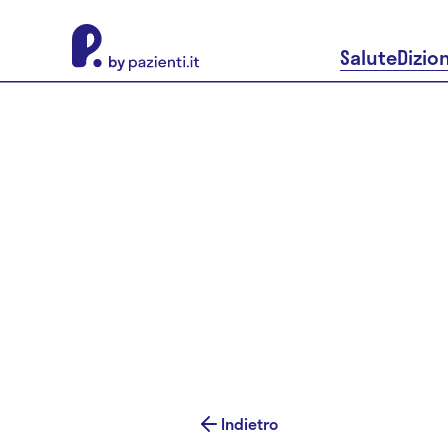
About Pazienti.it
Salute
Dizio
Indietro