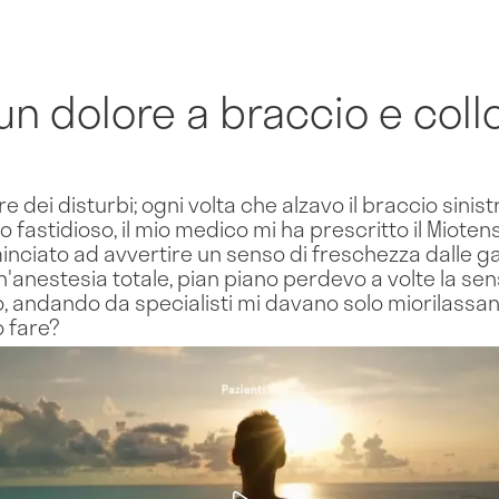
un dolore a braccio e coll
re dei disturbi; ogni volta che alzavo il braccio sini
to fastidioso, il mio medico mi ha prescritto il Mioten
inciato ad avvertire un senso di freschezza dalle g
'anestesia totale, pian piano perdevo a volte la sensi
ario, andando da specialisti mi davano solo miorilass
 fare?