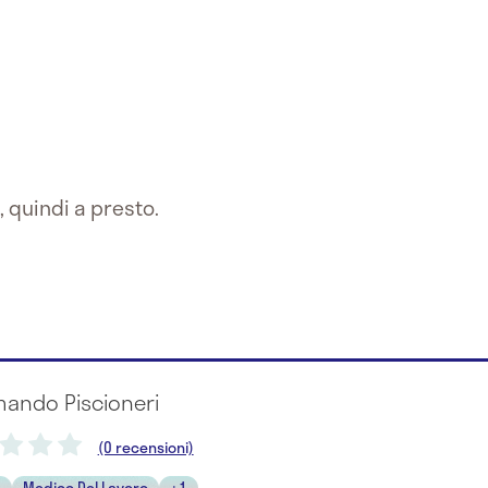
, quindi a presto.
mando Piscioneri
(0 recensioni)
a
Medico Del Lavoro
+1