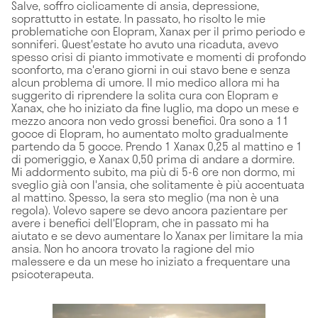
Salve, soffro ciclicamente di ansia, depressione,
soprattutto in estate. In passato, ho risolto le mie
problematiche con Elopram, Xanax per il primo periodo e
sonniferi. Quest'estate ho avuto una ricaduta, avevo
spesso crisi di pianto immotivate e momenti di profondo
sconforto, ma c'erano giorni in cui stavo bene e senza
alcun problema di umore. Il mio medico allora mi ha
suggerito di riprendere la solita cura con Elopram e
Xanax, che ho iniziato da fine luglio, ma dopo un mese e
mezzo ancora non vedo grossi benefici. Ora sono a 11
gocce di Elopram, ho aumentato molto gradualmente
partendo da 5 gocce. Prendo 1 Xanax 0,25 al mattino e 1
di pomeriggio, e Xanax 0,50 prima di andare a dormire.
Mi addormento subito, ma più di 5-6 ore non dormo, mi
sveglio già con l'ansia, che solitamente è più accentuata
al mattino. Spesso, la sera sto meglio (ma non è una
regola). Volevo sapere se devo ancora pazientare per
avere i benefici dell'Elopram, che in passato mi ha
aiutato e se devo aumentare lo Xanax per limitare la mia
ansia. Non ho ancora trovato la ragione del mio
malessere e da un mese ho iniziato a frequentare una
psicoterapeuta.