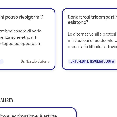
chi posso rivolgermi?
Gonartrosi tricompartim
esistono?
trebbe essere di varia
Le alternative alla protesi 
nenza scheletrica. Ti
infiltrazioni di acido ialur
ortopedico oppure un
crescita.È difficile tuttavia
1
Dr. Nunzio Catena
ORTOPEDIA E TRAUMATOLOGIA
ALISTA
co e lacrimazione: è artrite