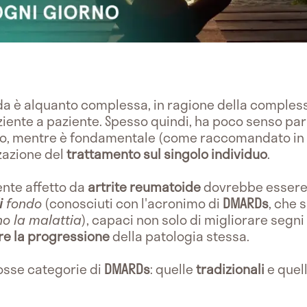
a è alquanto complessa, in ragione della complessi
ziente a paziente. Spesso quindi, ha poco senso parl
o, mentre è fondamentale (come raccomandato in t
zzazione del
trattamento sul singolo individuo
.
nte affetto da
artrite reumatoide
dovrebbe essere 
i
fondo
(conosciuti con l'acronimo di
DMARDs
, che 
o la malattia
), capaci non solo di migliorare segni
re la progressione
della patologia stessa.
osse categorie di
DMARDs
: quelle
tradizionali
e quel