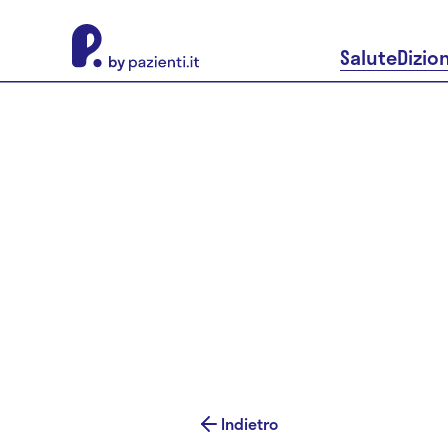
About Pazienti.it
Salute
Dizio
Indietro