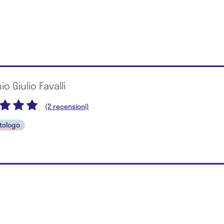
io Giulio Favalli
(2 recensioni)
tologo