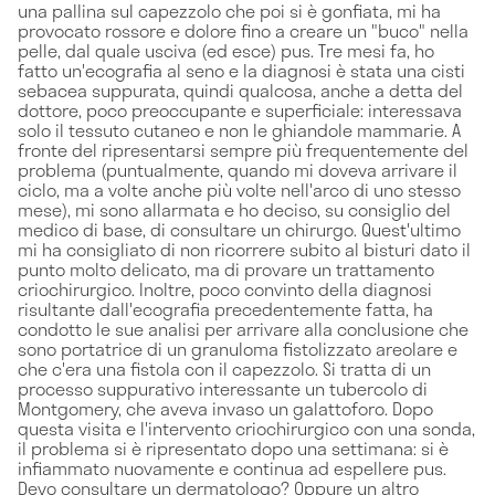
una pallina sul capezzolo che poi si è gonfiata, mi ha
provocato rossore e dolore fino a creare un "buco" nella
pelle, dal quale usciva (ed esce) pus. Tre mesi fa, ho
fatto un'ecografia al seno e la diagnosi è stata una cisti
sebacea suppurata, quindi qualcosa, anche a detta del
dottore, poco preoccupante e superficiale: interessava
solo il tessuto cutaneo e non le ghiandole mammarie. A
fronte del ripresentarsi sempre più frequentemente del
problema (puntualmente, quando mi doveva arrivare il
ciclo, ma a volte anche più volte nell'arco di uno stesso
mese), mi sono allarmata e ho deciso, su consiglio del
medico di base, di consultare un chirurgo. Quest'ultimo
mi ha consigliato di non ricorrere subito al bisturi dato il
punto molto delicato, ma di provare un trattamento
criochirurgico. Inoltre, poco convinto della diagnosi
risultante dall'ecografia precedentemente fatta, ha
condotto le sue analisi per arrivare alla conclusione che
sono portatrice di un granuloma fistolizzato areolare e
che c'era una fistola con il capezzolo. Si tratta di un
processo suppurativo interessante un tubercolo di
Montgomery, che aveva invaso un galattoforo. Dopo
questa visita e l'intervento criochirurgico con una sonda,
il problema si è ripresentato dopo una settimana: si è
infiammato nuovamente e continua ad espellere pus.
Devo consultare un dermatologo? Oppure un altro