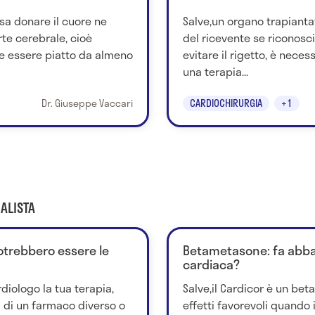
sa donare il cuore ne
Salve,un organo trapianta
te cerebrale, cioè
del ricevente se riconosc
e essere piatto da almeno
evitare il rigetto, è nece
una terapia...
Dr. Giuseppe Vaccari
CARDIOCHIRURGIA
+1
ALISTA
 potrebbero essere le
Betametasone: fa abba
cardiaca?
rdiologo la tua terapia,
Salve,il Cardicor è un bet
i di un farmaco diverso o
effetti favorevoli quando