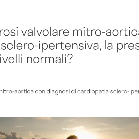
erosi valvolare mitro-aorti
 sclero-ipertensiva, la pr
ivelli normali?
 mitro-aortica con diagnosi di cardiopatia sclero-ipe