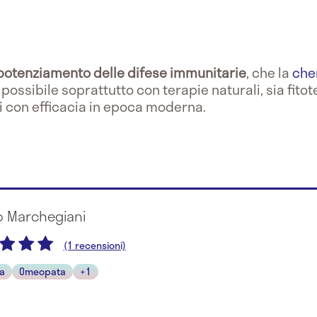
potenziamento delle difese immunitarie
, che la
che
ossibile soprattutto con terapie naturali, sia fitot
i con efficacia in epoca moderna.
io Marchegiani
(1 recensioni)
ra
Omeopata
+1