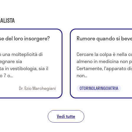
ALISTA
se del loro insorgere?
Rumore quando si beve
 una molteplicità di
Cercare la colpa è nella c
egnare sia
almeno in medicina non p
a in vestibologia, sia il
Certamente, l'apparato di
7 o...
non...
Dr. Ezio Marchegiani
OTORINOLARINGOIATRIA
Vedi tutte