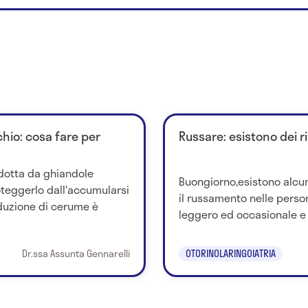
hio: cosa fare per
Russare: esistono dei r
dotta da ghiandole
Buongiorno,esistono alcu
oteggerlo dall'accumularsi
il russamento nelle perso
oduzione di cerume è
leggero ed occasionale 
Dr.ssa Assunta Gennarelli
OTORINOLARINGOIATRIA