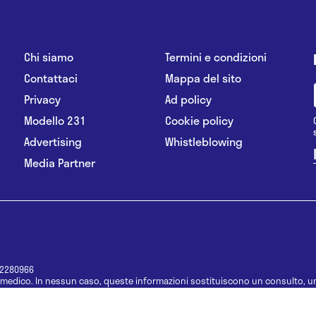
Chi siamo
Termini e condizioni
Contattaci
Mappa del sito
Privacy
Ad policy
Modello 231
Cookie policy
Advertising
Whistleblowing
Media Partner
12280966
medico. In nessun caso, queste informazioni sostituiscono un consulto, un
e informazioni disponibili come suggerimenti per la formulazione di una di
e di un farmaco senza prima consultare un medico di medicina generale o 