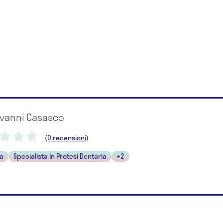
ovanni Casasco
(0 recensioni)
ta
Specialista In Protesi Dentaria
+2