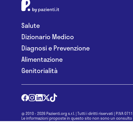
Salute
Dizionario Medico
Diagnosi e Prevenzione
Alimentazione
Genitorialità
@ 2010 - 2026 Pazienti.org s.r.l.
|
Tutti i diritti riservati
|
P.IVA 071
Le informazioni proposte in questo sito non sono un consulto 
una diagnosi formulata dal medico. Non si devono considerare l
determinazione di un trattamento o l’assunzione o sospension
specialista.