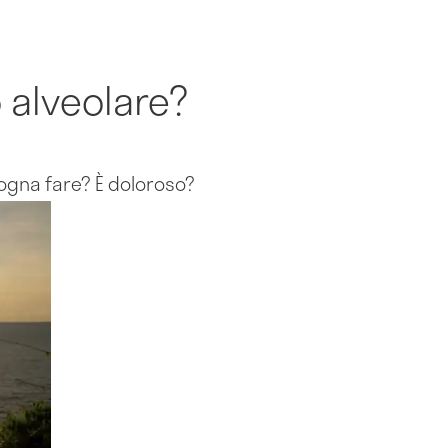
o alveolare?
sogna fare? È doloroso?