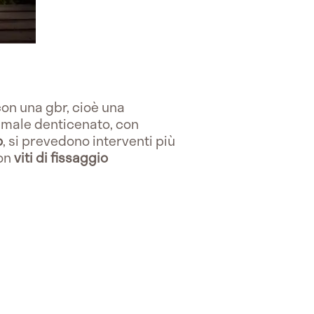
 con una gbr, cioè una
imale denticenato, con
o
, si prevedono interventi più
con
viti di fissaggio