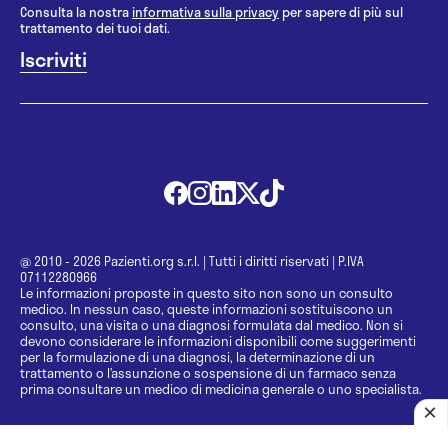
Consulta la nostra
informativa sulla privacy
per sapere di più sul
trattamento dei tuoi dati.
@ 2010 - 2026 Pazienti.org s.r.l.
|
Tutti i diritti riservati
|
P.IVA
07112280966
Le informazioni proposte in questo sito non sono un consulto
medico. In nessun caso, queste informazioni sostituiscono un
consulto, una visita o una diagnosi formulata dal medico. Non si
devono considerare le informazioni disponibili come suggerimenti
per la formulazione di una diagnosi, la determinazione di un
trattamento o l’assunzione o sospensione di un farmaco senza
prima consultare un medico di medicina generale o uno specialista.