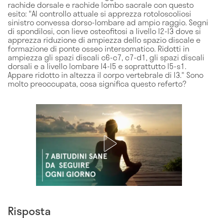
rachide dorsale e rachide lombo sacrale con questo
esito: "Al controllo attuale si apprezza rotoloscoliosi
sinistro convessa dorso-lombare ad ampio raggio. Segni
di spondilosi, con lieve osteofitosi a livello l2-l3 dove si
apprezza riduzione di ampiezza dello spazio discale e
formazione di ponte osseo intersomatico. Ridotti in
ampiezza gli spazi discali c6-c7, c7-d1, gli spazi discali
dorsali e a livello lombare l4-l5 e soprattutto l5-s1.
Appare ridotto in altezza il corpo vertebrale di l3." Sono
molto preoccupata, cosa significa questo referto?
Risposta