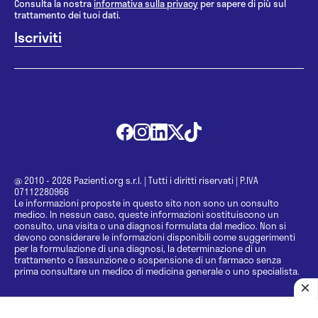
Consulta la nostra
informativa sulla privacy
per sapere di più sul
trattamento dei tuoi dati.
@ 2010 - 2026 Pazienti.org s.r.l.
|
Tutti i diritti riservati
|
P.IVA
07112280966
Le informazioni proposte in questo sito non sono un consulto
medico. In nessun caso, queste informazioni sostituiscono un
consulto, una visita o una diagnosi formulata dal medico. Non si
devono considerare le informazioni disponibili come suggerimenti
per la formulazione di una diagnosi, la determinazione di un
trattamento o l’assunzione o sospensione di un farmaco senza
prima consultare un medico di medicina generale o uno specialista.