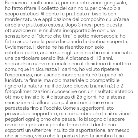
Buonasera, molti anni fa, per una retrazione gengivale,
ho fatto rifare il colletto del canino superiore solo a
scopo estetico. Al dente fu praticato il bisello con
mordenzatura e applicazione del composito su un'area
circolare piuttosto estesa. Dopo 3 mesi però, questa
otturazione mi è risultata insopportabile con una
sensazione di "dente che tira" e sotto microscopia ho
fatto asportare la pasta lasciando la dentina scoperta.
Ovviamente, il dente ne ha risentito non solo
esteticamente, anche se negli anni non ho mai accusato
una particolare sensibilità. A distanza di 19 anni,
sperando in nuovi materiali e con il desiderio di mettere
comunque in sicurezza il canino, ho voluto ripetere
l'esperienza, non usando mordenzanti nè trapano nè
lucidatura finale, ma solo materiale biocompatibile
(ignoro la natura ma il dottore diceva Enamel n.3) e 2
fotopolimerizzazioni successive con un risultato estetico
ottimo e invisibile. A distanza di 25 giorni, ho la stessa
sensazione di allora, con pulsioni continue e una
parestesia fino all'occhio. Come suggeritomi, sto
provando a sopportare, ma mi sembra che la situazione
peggiori ogni giorno che passa. Ho bisogno di sapere
come comportarmi perchè temo che il dente non
sopporti un ulteriore insulto da asportazione, ammesso
che si possa, visto che la pasta stavolta sembra fusa