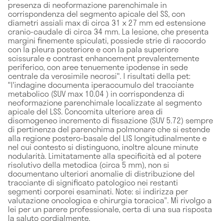
presenza di neoformazione parenchimale in
corrispondenza del segmento apicale del SS, con
diametri assiali max di circa 31 x 27 mm ed estensione
cranio-caudale di circa 34 mm. La lesione, che presenta
margini finemente spiculati, possiede strie di raccordo
con la pleura posteriore e con la pala superiore
scissurale e contrast enhancement prevalentemente
periferico, con aree tenuemente ipodense in sede
centrale da verosimile necrosi". I risultati della pet:
"l'indagine documenta iperaccumulo del tracciante
metabolico (SUV max 10.04 ) in corrispondenza di
neoformazione parenchimale localizzate al segmento
apicale del LSS. Concomita ulteriore area di
disomogeneo incremento di fissazione (SUV 5.72) sempre
di pertinenza del parenchima polmonare che si estende
alla regione postero-basale del LIS longitudinalmente e
nel cui contesto si distinguono, inoltre alcune minute
nodularità. Limitatamente alla specificità ed al potere
risolutivo della metodica (circa 5 mm), non si
documentano ulteriori anomalie di distribuzione del
tracciante di significato patologico nei restanti
segmenti corporei esaminati. Note: si indirizza per
valutazione oncologica e chirurgia toracica". Mi rivolgo a
lei per un parere professionale, certa di una sua risposta
la saluto cordialmente.