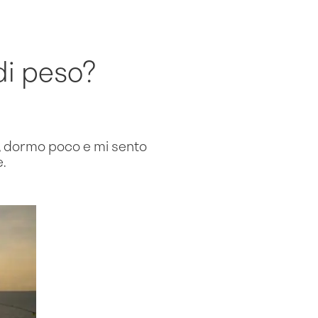
di peso?
1, dormo poco e mi sento
.