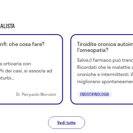
ALISTA
nfi: che cosa fare?
Tiroidite cronica auto
l'omeopatia?
Salve,il farmaco può tran
a orticaria con
Ricordati che le malattie
% dei casi, si associa ad
croniche e intermittenti. 
urbi...
migliorano spontaneamente
Dr. Pierpaolo Morosini
ENDOCRINOLOGIA
Vedi tutte