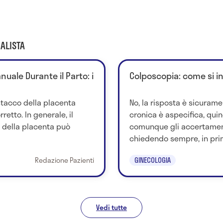
ALISTA
uale Durante il Parto: i
Colposcopia: come si i
stacco della placenta
No, la risposta è sicurame
retto. In generale, il
cronica è aspecifica, quind
della placenta può
comunque gli accertamen
chiedendo sempre, in prim
Redazione Pazienti
GINECOLOGIA
Vedi tutte