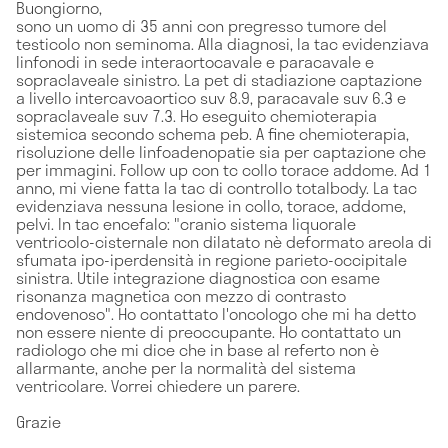
Buongiorno,
sono un uomo di 35 anni con pregresso tumore del
testicolo non seminoma. Alla diagnosi, la tac evidenziava
linfonodi in sede interaortocavale e paracavale e
sopraclaveale sinistro. La pet di stadiazione captazione
a livello intercavoaortico suv 8.9, paracavale suv 6.3 e
sopraclaveale suv 7.3. Ho eseguito chemioterapia
sistemica secondo schema peb. A fine chemioterapia,
risoluzione delle linfoadenopatie sia per captazione che
per immagini. Follow up con tc collo torace addome. Ad 1
anno, mi viene fatta la tac di controllo totalbody. La tac
evidenziava nessuna lesione in collo, torace, addome,
pelvi. In tac encefalo: "cranio sistema liquorale
ventricolo-cisternale non dilatato nè deformato areola di
sfumata ipo-iperdensità in regione parieto-occipitale
sinistra. Utile integrazione diagnostica con esame
risonanza magnetica con mezzo di contrasto
endovenoso". Ho contattato l'oncologo che mi ha detto
non essere niente di preoccupante. Ho contattato un
radiologo che mi dice che in base al referto non è
allarmante, anche per la normalità del sistema
ventricolare. Vorrei chiedere un parere.
Grazie