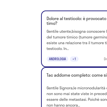
Dolore al testicolo: è provocat
timo?
Gentile utente,bisogna conoscere l
del tumore timico (tumore germina
esiste una relazione tra il tumore t
testicolo. In...
ANDROLOGIA
+1
Dr
Tac addome completo: come si
Gentile Signora,le micronodularità
non sono mai state viste in prece
essere delle metastasi. Poichè son
non hanno ancora...