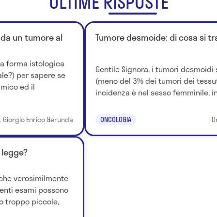
ULTIME RISPOSTE
o da un tumore al
Tumore desmoide: di cosa si tr
a forma istologica
Gentile Signora, i tumori desmoidi 
le?) per sapere se
(meno del 3% dei tumori dei tessut
imico ed il
incidenza è nel sesso femminile, in.
. Giorgio Enrico Gerunda
ONCOLOGIA
D
 legge?
 che verosimilmente
denti esami possono
o troppo piccole,