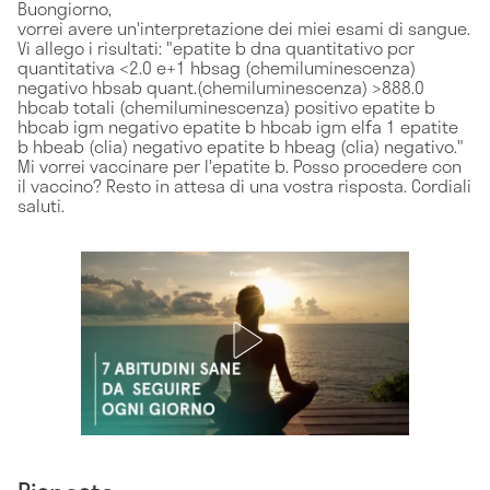
Buongiorno,
vorrei avere un'interpretazione dei miei esami di sangue.
Vi allego i risultati: "epatite b dna quantitativo pcr
quantitativa <2.0 e+1 hbsag (chemiluminescenza)
negativo hbsab quant.(chemiluminescenza) >888.0
hbcab totali (chemiluminescenza) positivo epatite b
hbcab igm negativo epatite b hbcab igm elfa 1 epatite
b hbeab (clia) negativo epatite b hbeag (clia) negativo."
Mi vorrei vaccinare per l'epatite b. Posso procedere con
il vaccino? Resto in attesa di una vostra risposta. Cordiali
saluti.