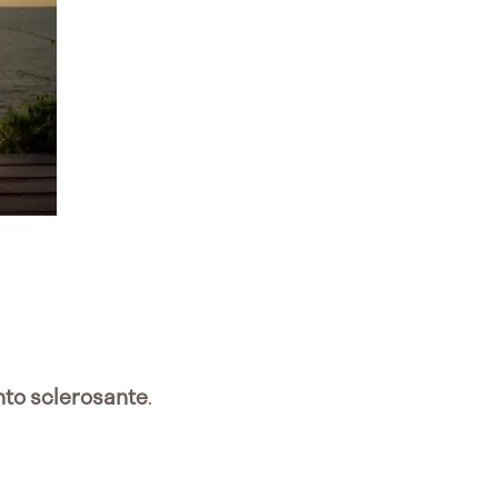
nto
sclerosante
.