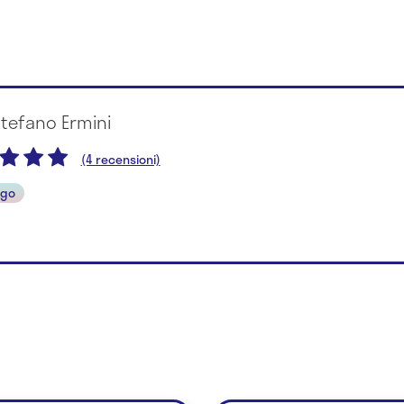
Stefano Ermini
(4 recensioni)
ogo