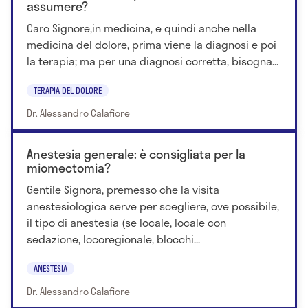
- Dal 23/10/1980 ha prestato servizio come
assumere?
anestesista: presso l’ospedale di Monterotondo,
Caro Signore,in medicina, e quindi anche nella
l’ospedale di Anagni, La clinica Villa Pia di Roma in
medicina del dolore, prima viene la diagnosi e poi
qualità di Responsabile del servizio di anestesia,
la terapia; ma per una diagnosi corretta, bisogna...
l’ospedale Spolverini di Ariccia e di Anzio, dal 2002 in
servizio presso preso UOC Anestesia dell’ospedale
TERAPIA DEL DOLORE
Sant’Andrea di Roma con incarico UOS N.O.R.A.
Dr. Alessandro Calafiore
Dal 01.12.2020 collocato a riposo per pensione di
vecchiaia ( determinazione dell’Azienda
Anestesia generale: è consigliata per la
Ospedaliero-Universitaria Sant’Andrea n°245 del
miomectomia?
19/06/2020 )
Gentile Signora, premesso che la visita
anestesiologica serve per scegliere, ove possibile,
il tipo di anestesia (se locale, locale con
sedazione, locoregionale, blocchi...
ANESTESIA
Dr. Alessandro Calafiore