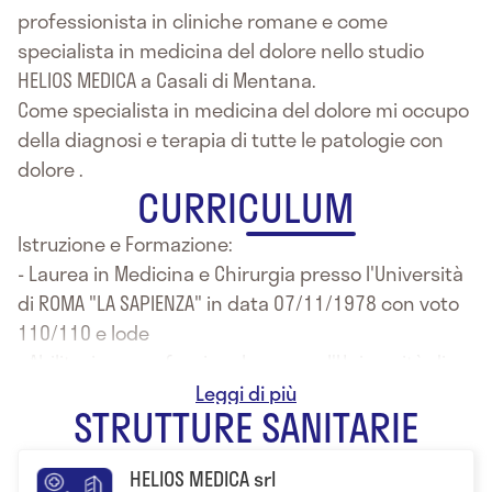
professionista in cliniche romane e come
specialista in medicina del dolore nello studio
HELIOS MEDICA a Casali di Mentana.
Come specialista in medicina del dolore mi occupo
della diagnosi e terapia di tutte le patologie con
dolore .
CURRICULUM
Istruzione e Formazione:
- Laurea in Medicina e Chirurgia presso l'Università
di ROMA "LA SAPIENZA" in data 07/11/1978 con voto
110/110 e lode
- Abilitazione professionale presso l'Università di
ROMA "LA SAPIENZA" nel mese di Novembre/1978
STRUTTURE SANITARIE
- Iscrizione all'Albo professionale dei Medici
Chirurghi della provincia di ROMA in data
HELIOS MEDICA srl
08/01/1979 con n. d'ordine 26561