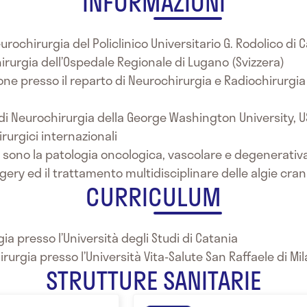
INFORMAZIONI
urochirurgia del Policlinico Universitario G. Rodolico di 
hirurgia dell’Ospedale Regionale di Lugano (Svizzera)
ione presso il reparto di Neurochirurgia e Radiochirurg
o di Neurochirurgia della George Washington University, 
rurgici internazionali
se sono la patologia oncologica, vascolare e degenerativa
ery ed il trattamento multidisciplinare delle algie crani
CURRICULUM
ia presso l’Università degli Studi di Catania
rurgia presso l’Università Vita-Salute San Raffaele di Mi
STRUTTURE SANITARIE