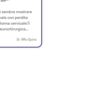
rti sembra mostrare
cale con perdita
lonna cervicale.Ti
eurochirurgica,...
Dr. Alfio Spina