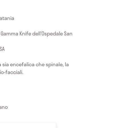
Catania
ia Gamma Knife dell’Ospedale San
USA
 sia encefalica che spinale, la
o-facciali.
lano