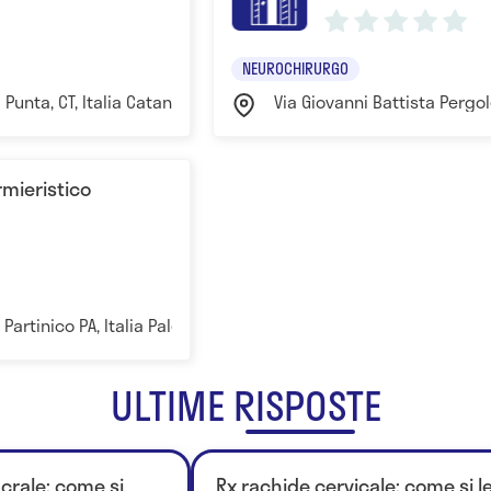
NEUROCHIRURGO
 Punta, CT, Italia Catania
Via Giovanni Battista Pergole
rmieristico
 Partinico PA, Italia Palermo
ULTIME RISPOSTE
rale: come si
Rx rachide cervicale: come si 