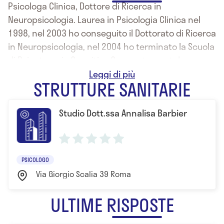
Psicologa Clinica, Dottore di Ricerca in
Neuropsicologia. Laurea in Psicologia Clinica nel
1998, nel 2003 ho conseguito il Dottorato di Ricerca
in Neuropsicologia, nel 2004 ho terminato la Scuola
di Psicoterapia Cognitivo Comportamentale
“Istituto Skinner” e nel 2006 ho conseguito il Master
STRUTTURE SANITARIE
in Ricerca e Selezione del Personale. Esperienza
decennale nell'ambito della Psicologia Clinica.
Studio Dott.ssa Annalisa Barbier
PSICOLOGO
Via Giorgio Scalia 39 Roma
ULTIME RISPOSTE